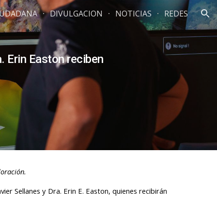
CIUDADANA
DIVULGACION
NOTICIAS
REDES
ion
a. Erin Easton reciben
loración.
ier Sellanes y Dra. Erin E. Easton, quienes recibirán