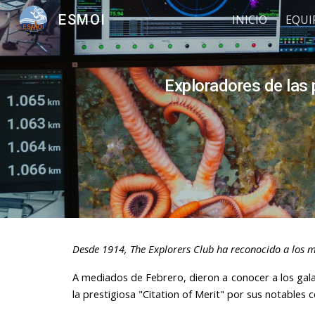
ESMOI
INICIO
EQUI
Sk
Exploradores de las p
Desde 1914, The Explorers Club ha reconocido a los 
A mediados de Febrero, dieron a conocer a los galard
la prestigiosa "Citation of Merit" por sus notables 