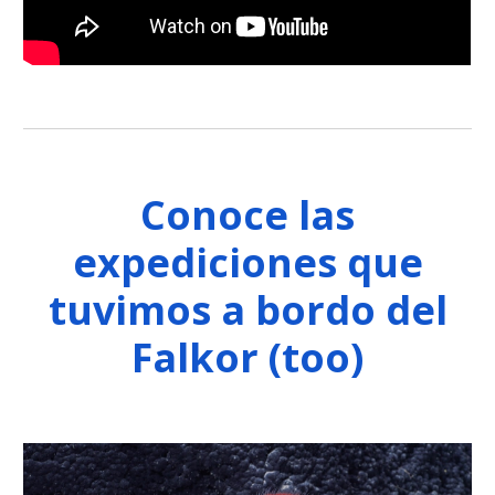
Conoce las
expediciones que
tuvimos a bordo del
Falkor (too)